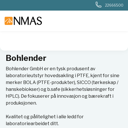
22666500
NMAS hjem
Leverandører
Bohlender
Bohlender
Bohlender GmbH er en tysk produsent av
laboratorieutstyr hovedsakling i PTFE, kjent for sine
merker BOLA (PTFE-produkter), SICCO (tørkeskap /
hanskebiokser) og b.safe (sikkerhetsløsninger for
HPLC). De fokuserer på innovasjon og bærekraft i
produksjonen.
Kvalitet og pålitelighet i alle ledd for
laboratoriearbeidet ditt.