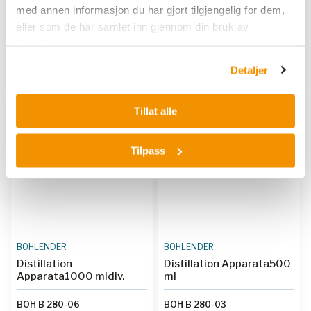
med annen informasjon du har gjort tilgjengelig for dem,
BOH C 598-42
eller som de har samlet inn gjennom din bruk av
BOH C 598-56
tjenestene deres.
Kjøp her
Kjøp her
Detaljer
Tillat alle
Tilpass
BOHLENDER
BOHLENDER
Distillation
Distillation Apparata500
Apparata1000 mldiv.
ml
BOH B 280-06
BOH B 280-03