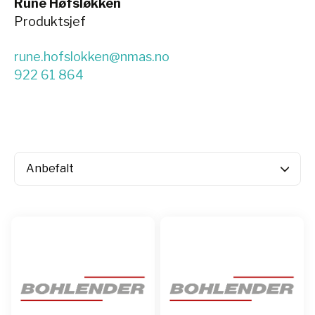
Rune Høfsløkken
Produktsjef
rune.hofslokken@nmas.no
922 61 864