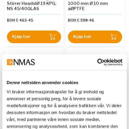
Stirrer HeadsIØ 19 KPG,
1000 mm Ø 10 mm
NS 45/40GLAS
aØPTFE
BOH C 463-45
BOH C 598-46
Kjøp her
Kjøp her
Denne nettsiden anvender cookies
Vi bruker informasjonskapsler for å gi innhold og
annonser et personlig preg, for å levere sosiale
mediefunksjoner og for å analysere trafikken vår. Vi deler
BOHLENDER
BOHLENDER
dessuten informasjon om hvordan du bruker nettstedet
Discs Stirrer ShaftsL
Discs Stirrer ShaftsL 600
vårt, med partnerne våre innen sosiale medier,
1000 mm Ø 10 mm
mm Ø 10 mm aØPTFE
annonsering og analysearbeid, som kan kombinere den
aØPTFE