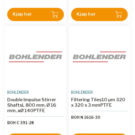
Kjøp her
Kjøp her
BOHLENDER
BOHLENDER
Double Impulse Stirrer
Filtering Tiles10 µm 320
ShaftsL 800 mm, Ø 16
x 320 x 3 mmPTFE
mm, aØ 140PTFE
BOH N 1616-30
BOH C 391-28