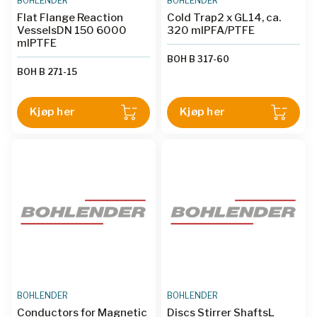
BOHLENDER
BOHLENDER
Flat Flange Reaction
Cold Trap2 x GL14, ca.
VesselsDN 150 6000
320 mlPFA/PTFE
mlPTFE
BOH B 317-60
BOH B 271-15
Kjøp her
Kjøp her
BOHLENDER
BOHLENDER
Conductors for Magnetic
Discs Stirrer ShaftsL