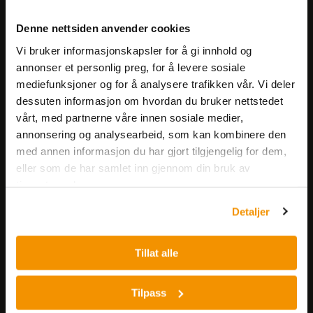
Meld deg på vårt nyhetsbrev!
Denne nettsiden anvender cookies
Få informasjon om produkter,
Vi bruker informasjonskapsler for å gi innhold og
arrangementer og kampanjer.
annonser et personlig preg, for å levere sosiale
mediefunksjoner og for å analysere trafikken vår. Vi deler
Meld på nyhetsbrev
dessuten informasjon om hvordan du bruker nettstedet
vårt, med partnerne våre innen sosiale medier,
annonsering og analysearbeid, som kan kombinere den
med annen informasjon du har gjort tilgjengelig for dem,
eller som de har samlet inn gjennom din bruk av
tjenestene deres.
Detaljer
Nerliens Meszansky AS
Besøksadresse:
Tillat alle
Nils Hansens vei 8
0667 OSLO
Tilpass
Lager: