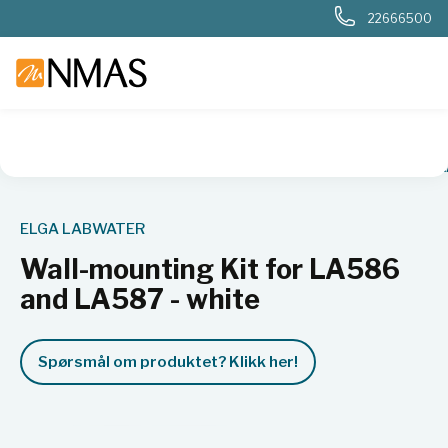
22666500
NMAS hjem
Produkter
Wall-mounting Kit for LA586 and L
ELGA LABWATER
Wall-mounting Kit for LA586
and LA587 - white
Spørsmål om produktet? Klikk her!