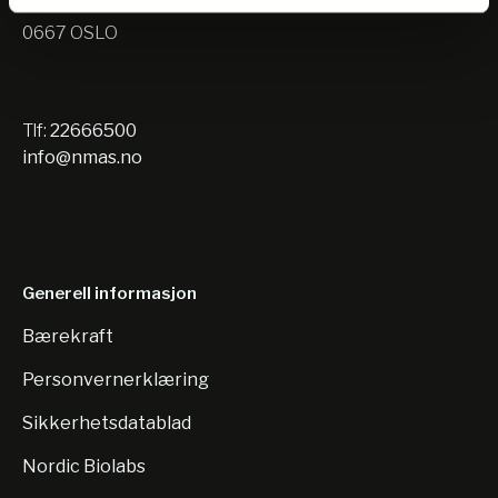
Nils Hansens vei 10
0667 OSLO
Tlf:
22666500
info@nmas.no
Generell informasjon
Bærekraft
Personvernerklæring
Sikkerhetsdatablad
Nordic Biolabs