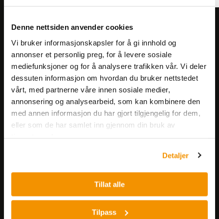
Meld deg på vårt nyhetsbrev!
Denne nettsiden anvender cookies
Få informasjon om produkter,
Vi bruker informasjonskapsler for å gi innhold og
arrangementer og kampanjer.
annonser et personlig preg, for å levere sosiale
mediefunksjoner og for å analysere trafikken vår. Vi deler
dessuten informasjon om hvordan du bruker nettstedet
Meld på nyhetsbrev
vårt, med partnerne våre innen sosiale medier,
annonsering og analysearbeid, som kan kombinere den
med annen informasjon du har gjort tilgjengelig for dem,
eller som de har samlet inn gjennom din bruk av
tjenestene deres.
Detaljer
Nerliens Meszansky AS
Tillat alle
Besøksadresse:
Nils Hansens vei 8
Tilpass
0667 OSLO