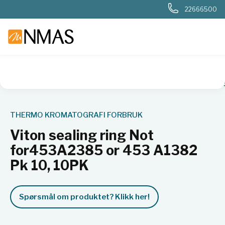
22666500
NMAS hjem
Produkter
Viton sealing ring Not for453A238
THERMO KROMATOGRAFI FORBRUK
Viton sealing ring Not
for453A2385 or 453 A1382
Pk 10, 10PK
Spørsmål om produktet? Klikk her!