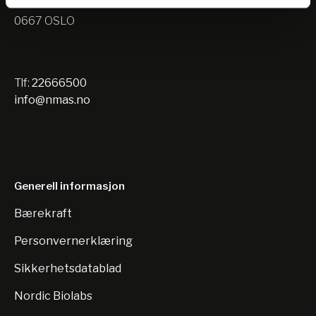
Nils Hansens vei 10
0667 OSLO
Tlf:
22666500
info@nmas.no
Generell informasjon
Bærekraft
Personvernerklæring
Sikkerhetsdatablad
Nordic Biolabs