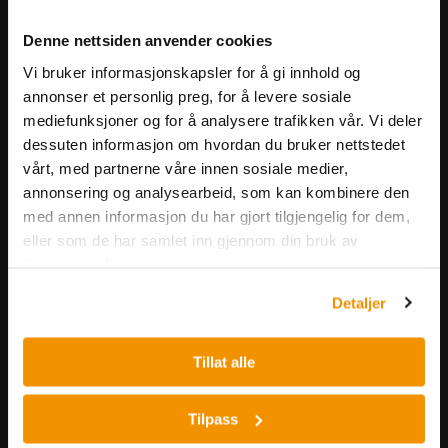
Meld deg på vårt nyhetsbrev!
Denne nettsiden anvender cookies
Få informasjon om produkter,
Vi bruker informasjonskapsler for å gi innhold og
arrangementer og kampanjer.
annonser et personlig preg, for å levere sosiale
mediefunksjoner og for å analysere trafikken vår. Vi deler
Meld på nyhetsbrev
dessuten informasjon om hvordan du bruker nettstedet
vårt, med partnerne våre innen sosiale medier,
annonsering og analysearbeid, som kan kombinere den
med annen informasjon du har gjort tilgjengelig for dem,
eller som de har samlet inn gjennom din bruk av
tjenestene deres.
Detaljer
Nerliens Meszansky AS
Besøksadresse:
Tillat alle
Nils Hansens vei 8
0667 OSLO
Tilpass
Lager: