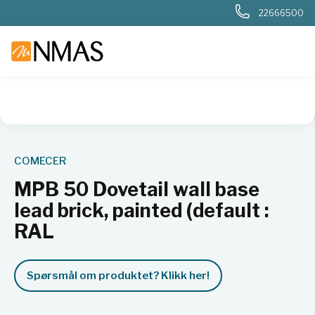
22666500
NMAS hjem
Produkter
Sykehuslab
Radiologi og nukleærm
COMECER
MPB 50 Dovetail wall base
lead brick, painted (default :
RAL
Spørsmål om produktet? Klikk her!