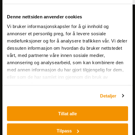
Meld deg på vårt nyhetsbrev!
Denne nettsiden anvender cookies
Få informasjon om produkter,
Vi bruker informasjonskapsler for å gi innhold og
arrangementer og kampanjer.
annonser et personlig preg, for å levere sosiale
mediefunksjoner og for å analysere trafikken vår. Vi deler
dessuten informasjon om hvordan du bruker nettstedet
Meld på nyhetsbrev
vårt, med partnerne våre innen sosiale medier,
annonsering og analysearbeid, som kan kombinere den
med annen informasjon du har gjort tilgjengelig for dem,
eller som de har samlet inn gjennom din bruk av
tjenestene deres.
Detaljer
Nerliens Meszansky AS
Tillat alle
Besøksadresse:
Nils Hansens vei 8
Tilpass
0667 OSLO