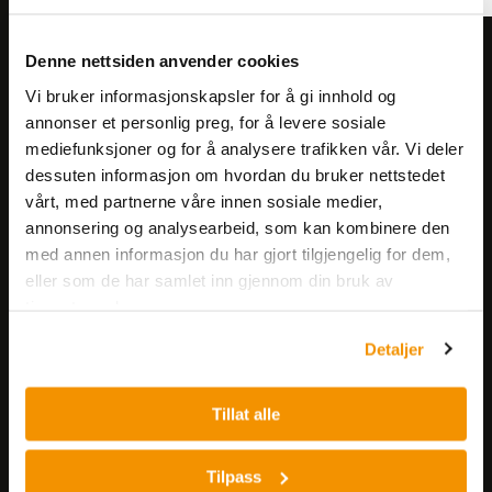
Meld deg på vårt nyhetsbrev!
Denne nettsiden anvender cookies
Få informasjon om produkter,
Vi bruker informasjonskapsler for å gi innhold og
arrangementer og kampanjer.
annonser et personlig preg, for å levere sosiale
mediefunksjoner og for å analysere trafikken vår. Vi deler
dessuten informasjon om hvordan du bruker nettstedet
Meld på nyhetsbrev
vårt, med partnerne våre innen sosiale medier,
annonsering og analysearbeid, som kan kombinere den
med annen informasjon du har gjort tilgjengelig for dem,
eller som de har samlet inn gjennom din bruk av
tjenestene deres.
Detaljer
Nerliens Meszansky AS
Tillat alle
Besøksadresse:
Nils Hansens vei 8
Tilpass
0667 OSLO