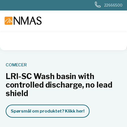
22666500
NMAS hjem
Produkter
Sykehuslab
Radiologi og nukleærm
COMECER
LRI-SC Wash basin with
controlled discharge, no lead
shield
Spørsmål om produktet? Klikk her!