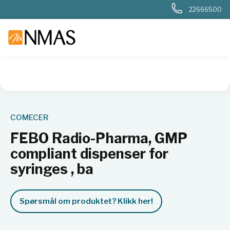
22666500
NMAS hjem
Produkter
Sykehuslab
Radiologi og nukleærm
COMECER
FEBO Radio-Pharma, GMP
compliant dispenser for
syringes , ba
Spørsmål om produktet? Klikk her!