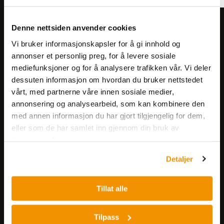
Meld deg på vårt nyhetsbrev!
Denne nettsiden anvender cookies
Få informasjon om produkter,
Vi bruker informasjonskapsler for å gi innhold og
arrangementer og kampanjer.
annonser et personlig preg, for å levere sosiale
mediefunksjoner og for å analysere trafikken vår. Vi deler
dessuten informasjon om hvordan du bruker nettstedet
Meld på nyhetsbrev
vårt, med partnerne våre innen sosiale medier,
annonsering og analysearbeid, som kan kombinere den
med annen informasjon du har gjort tilgjengelig for dem,
eller som de har samlet inn gjennom din bruk av
tjenestene deres.
Detaljer
Nerliens Meszansky AS
Tillat alle
Besøksadresse:
Nils Hansens vei 8
Tilpass
0667 OSLO