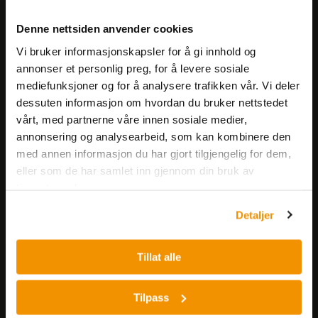
Meld deg på vårt nyhetsbrev!
Denne nettsiden anvender cookies
Få informasjon om produkter,
Vi bruker informasjonskapsler for å gi innhold og
arrangementer og kampanjer.
annonser et personlig preg, for å levere sosiale
mediefunksjoner og for å analysere trafikken vår. Vi deler
Meld på nyhetsbrev
dessuten informasjon om hvordan du bruker nettstedet
vårt, med partnerne våre innen sosiale medier,
annonsering og analysearbeid, som kan kombinere den
med annen informasjon du har gjort tilgjengelig for dem,
eller som de har samlet inn gjennom din bruk av
tjenestene deres.
Detaljer
Nerliens Meszansky AS
Besøksadresse:
Tillat alle
Nils Hansens vei 8
0667 OSLO
Tilpass
Lager: