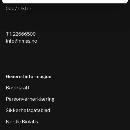
Nils Hansens vei 10
0667 OSLO
Tlf:
22666500
info@nmas.no
Generell informasjon
Bærekraft
Personvernerklæring
Sikkerhetsdatablad
Nordic Biolabs