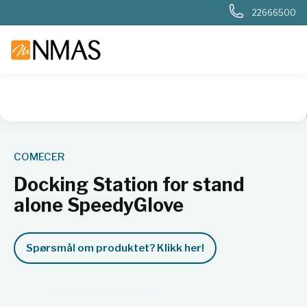
22666500
NMAS hjem
Produkter
Sykehuslab
Radiologi og nukleærm
COMECER
Docking Station for stand
alone SpeedyGlove
Spørsmål om produktet? Klikk her!