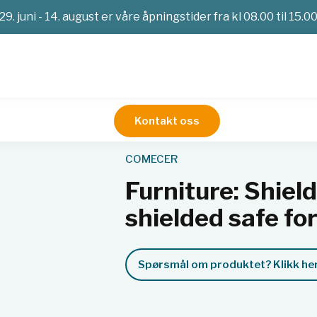
29. juni - 14. august er våre åpningstider fra kl 08.00 til 15.0
Kontakt oss
medisin
Blyskjermede møbler
Furniture: Shielded 2 - Large d
COMECER
Furniture: Shield
shielded safe fo
Spørsmål om produktet? Klikk her