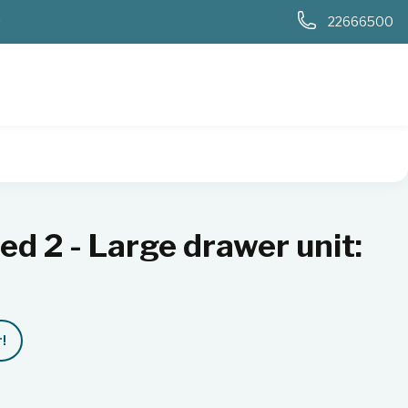
0
22666500
rawer unit: shielded safe for
ed 2 - Large drawer unit:
r
!