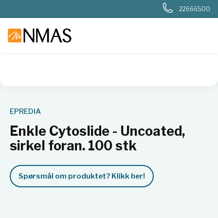
22666500
NMAS hjem
Produkter
Sykehuslab
Patologi
Cytologi
EPREDIA
Enkle Cytoslide - Uncoated,
sirkel foran. 100 stk
Spørsmål om produktet? Klikk her!