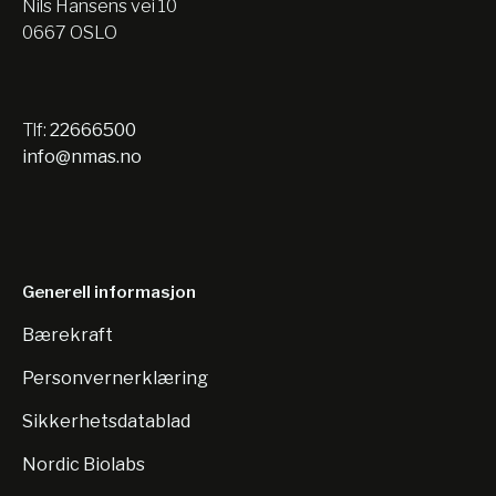
Nils Hansens vei 10
0667 OSLO
Tlf:
22666500
info@nmas.no
Generell informasjon
Bærekraft
Personvernerklæring
Sikkerhetsdatablad
Nordic Biolabs