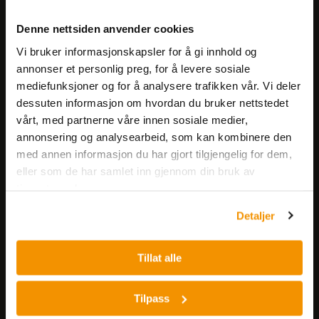
Meld deg på vårt nyhetsbrev!
Denne nettsiden anvender cookies
Få informasjon om produkter,
Vi bruker informasjonskapsler for å gi innhold og
arrangementer og kampanjer.
annonser et personlig preg, for å levere sosiale
mediefunksjoner og for å analysere trafikken vår. Vi deler
Meld på nyhetsbrev
dessuten informasjon om hvordan du bruker nettstedet
vårt, med partnerne våre innen sosiale medier,
annonsering og analysearbeid, som kan kombinere den
med annen informasjon du har gjort tilgjengelig for dem,
eller som de har samlet inn gjennom din bruk av
tjenestene deres.
Detaljer
Nerliens Meszansky AS
Besøksadresse:
Tillat alle
Nils Hansens vei 8
0667 OSLO
Tilpass
Lager: