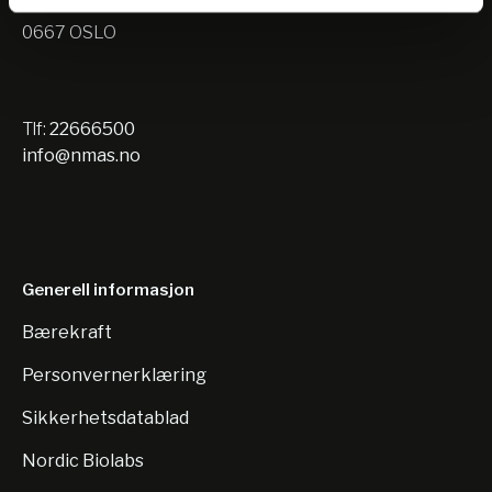
Nils Hansens vei 10
0667 OSLO
Tlf:
22666500
info@nmas.no
Generell informasjon
Bærekraft
Personvernerklæring
Sikkerhetsdatablad
Nordic Biolabs