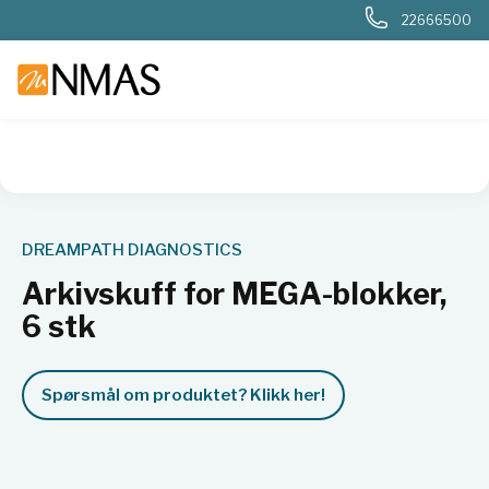
22666500
NMAS hjem
Produkter
Sykehuslab
Patologi
Arkivering
DREAMPATH DIAGNOSTICS
Arkivskuff for MEGA-blokker,
6 stk
Spørsmål om produktet? Klikk her!