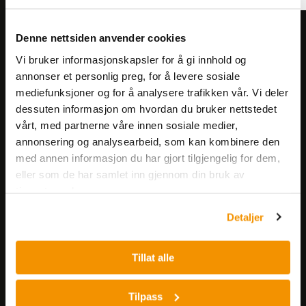
Meld deg på vårt nyhetsbrev!
Denne nettsiden anvender cookies
Få informasjon om produkter,
Vi bruker informasjonskapsler for å gi innhold og
arrangementer og kampanjer.
annonser et personlig preg, for å levere sosiale
mediefunksjoner og for å analysere trafikken vår. Vi deler
dessuten informasjon om hvordan du bruker nettstedet
Meld på nyhetsbrev
vårt, med partnerne våre innen sosiale medier,
annonsering og analysearbeid, som kan kombinere den
med annen informasjon du har gjort tilgjengelig for dem,
eller som de har samlet inn gjennom din bruk av
tjenestene deres.
Detaljer
Nerliens Meszansky AS
Tillat alle
Besøksadresse:
Nils Hansens vei 8
Tilpass
0667 OSLO