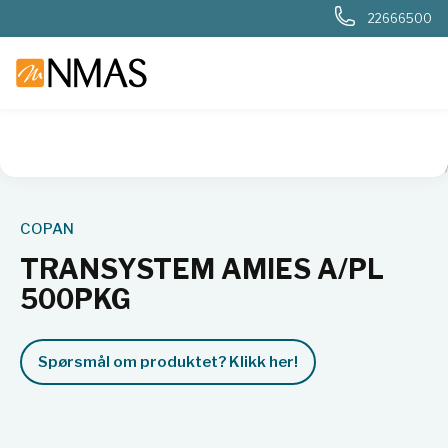
22666500
NMAS hjem
Produkter
Sykehuslab
Mikrobiologi sykehus
COPAN
TRANSYSTEM AMIES A/PL
500PKG
Spørsmål om produktet? Klikk her!