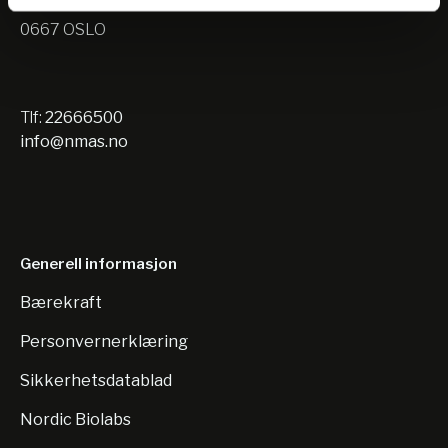
Nils Hansens vei 10
0667 OSLO
Tlf:
22666500
info@nmas.no
Generell informasjon
Bærekraft
Personvernerklæring
Sikkerhetsdatablad
Nordic Biolabs