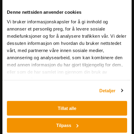
Meld deg på vårt nyhetsbrev!
Denne nettsiden anvender cookies
Få informasjon om produkter,
Vi bruker informasjonskapsler for å gi innhold og
arrangementer og kampanjer.
annonser et personlig preg, for å levere sosiale
mediefunksjoner og for å analysere trafikken vår. Vi deler
Meld på nyhetsbrev
dessuten informasjon om hvordan du bruker nettstedet
vårt, med partnerne våre innen sosiale medier,
annonsering og analysearbeid, som kan kombinere den
med annen informasjon du har gjort tilgjengelig for dem,
eller som de har samlet inn gjennom din bruk av
tjenestene deres.
Detaljer
Nerliens Meszansky AS
Besøksadresse:
Tillat alle
Nils Hansens vei 8
0667 OSLO
Tilpass
Lager: