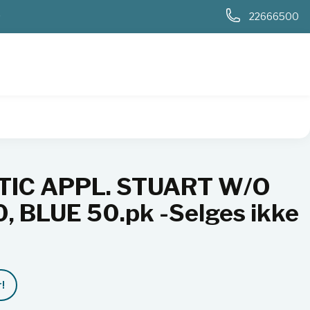
0
22666500
 W/O CHARCOAL, 600, BLUE 50.pk -Selges ikke i Norge
IC APPL. STUART W/O
 BLUE 50.pk -Selges ikke
!