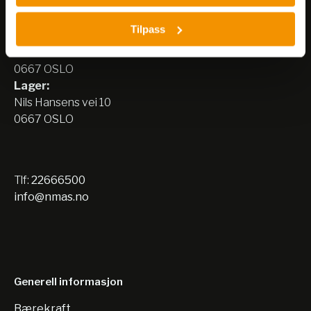
Nerliens Meszansky AS
Tilpass
Besøksadresse:
Nils Hansens vei 8
0667 OSLO
Lager:
Nils Hansens vei 10
0667 OSLO
Tlf:
22666500
info@nmas.no
Generell informasjon
Bærekraft