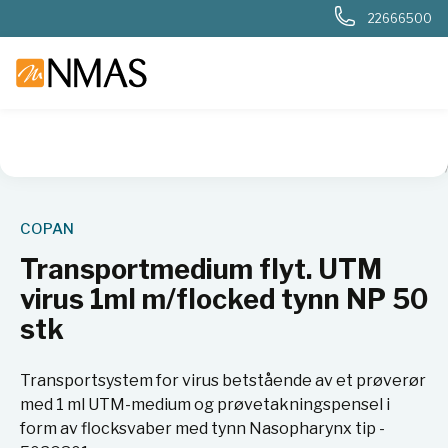
22666500
NMAS hjem
Produkter
Sykehuslab
Mikrobiologi sykehus
COPAN
Transportmedium flyt. UTM
virus 1ml m/flocked tynn NP 50
stk
Transportsystem for virus betstående av et prøverør
med 1 ml UTM-medium og prøvetakningspensel i
form av flocksvaber med tynn Nasopharynx tip -