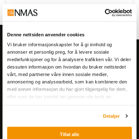
Denne nettsiden anvender cookies
Vi bruker informasjonskapsler for å gi innhold og
Meld deg på vårt nyhetsbrev!
annonser et personlig preg, for å levere sosiale
mediefunksjoner og for å analysere trafikken vår. Vi deler
Få informasjon om produkter,
dessuten informasjon om hvordan du bruker nettstedet
arrangementer og kampanjer.
vårt, med partnerne våre innen sosiale medier,
annonsering og analysearbeid, som kan kombinere den
Meld på nyhetsbrev
med annen informasjon du har gjort tilgjengelig for dem,
eller som de har samlet inn gjennom din bruk av
tjenestene deres.
Detaljer
Tillat alle