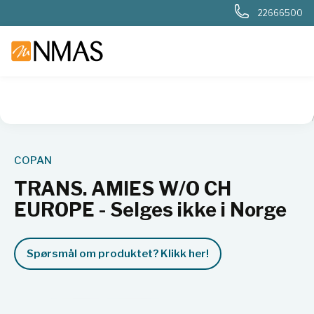
22666500
NMAS hjem
Produkter
Sykehuslab
Mikrobiologi sykehus
COPAN
TRANS. AMIES W/O CH
EUROPE - Selges ikke i Norge
Spørsmål om produktet? Klikk her!