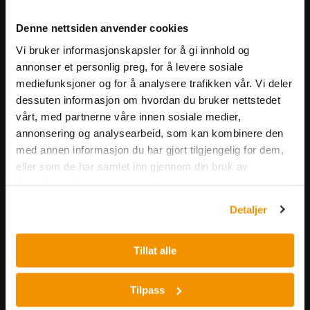
Meld deg på vårt nyhetsbrev!
Denne nettsiden anvender cookies
Få informasjon om produkter,
Vi bruker informasjonskapsler for å gi innhold og
arrangementer og kampanjer.
annonser et personlig preg, for å levere sosiale
mediefunksjoner og for å analysere trafikken vår. Vi deler
Meld på nyhetsbrev
dessuten informasjon om hvordan du bruker nettstedet
vårt, med partnerne våre innen sosiale medier,
annonsering og analysearbeid, som kan kombinere den
med annen informasjon du har gjort tilgjengelig for dem,
eller som de har samlet inn gjennom din bruk av
tjenestene deres.
Detaljer
Nerliens Meszansky AS
Besøksadresse:
Tillat alle
Nils Hansens vei 8
0667 OSLO
Tilpass
Lager: