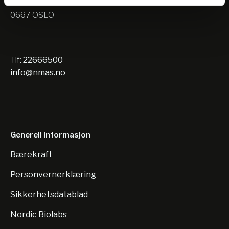
Nils Hansens vei 10
0667 OSLO
Tlf:
22666500
info@nmas.no
Generell informasjon
Bærekraft
Personvernerklæring
Sikkerhetsdatablad
Nordic Biolabs