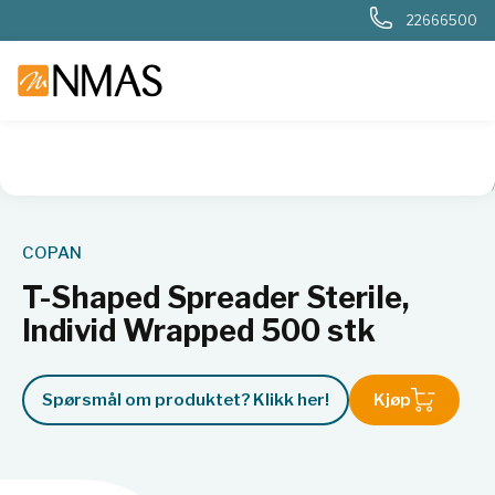
22666500
NMAS hjem
Produkter
Sykehuslab
Mikrobiologi sykehus
COPAN
T-Shaped Spreader Sterile,
Individ Wrapped 500 stk
Spørsmål om produktet? Klikk her!
Kjøp