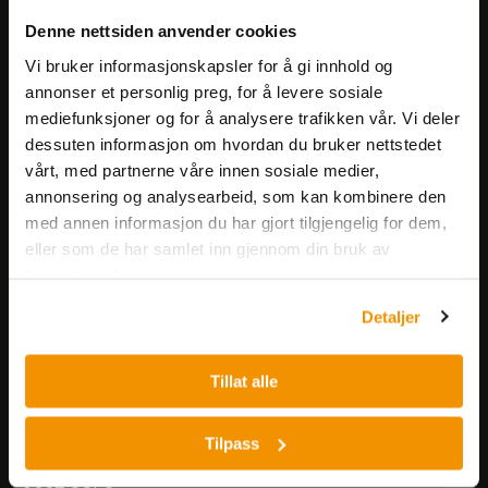
Meld deg på vårt nyhetsbrev!
Denne nettsiden anvender cookies
Få informasjon om produkter,
arrangementer og kampanjer.
Vi bruker informasjonskapsler for å gi innhold og
annonser et personlig preg, for å levere sosiale
mediefunksjoner og for å analysere trafikken vår. Vi deler
Meld på nyhetsbrev
dessuten informasjon om hvordan du bruker nettstedet
vårt, med partnerne våre innen sosiale medier,
annonsering og analysearbeid, som kan kombinere den
med annen informasjon du har gjort tilgjengelig for dem,
eller som de har samlet inn gjennom din bruk av
tjenestene deres.
Nerliens Meszansky AS
Detaljer
Besøksadresse:
Tillat alle
Nils Hansens vei 8
0667 OSLO
Lager:
Tilpass
Nils Hansens vei 10