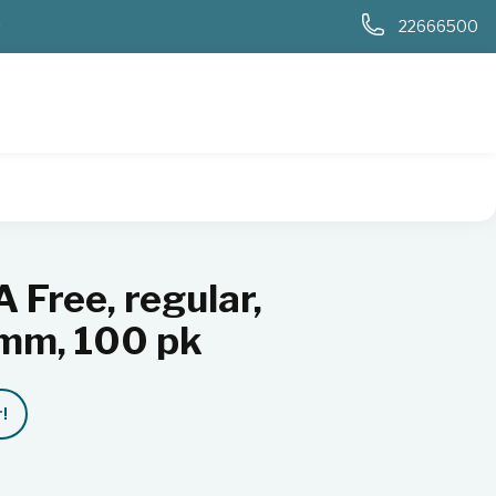
0
22666500
 knekkpunkt 20 mm, 100 pk
Free, regular,
mm, 100 pk
!