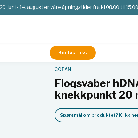
29. juni - 14. august er våre åpningstider fra kl 08.00 til 15.0
Kontakt oss
Mikrobiologisk prøvetaking
Floqsvaber hDNA Free, regular,
COPAN
Floqsvaber hDNA 
knekkpunkt 20 
Spørsmål om produktet? Klikk her