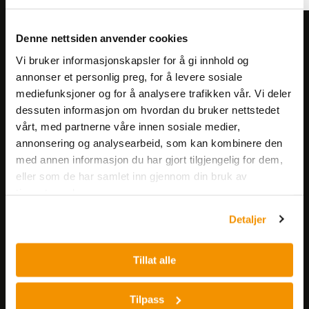
Meld deg på vårt nyhetsbrev!
Denne nettsiden anvender cookies
Få informasjon om produkter,
Vi bruker informasjonskapsler for å gi innhold og
arrangementer og kampanjer.
annonser et personlig preg, for å levere sosiale
mediefunksjoner og for å analysere trafikken vår. Vi deler
dessuten informasjon om hvordan du bruker nettstedet
Meld på nyhetsbrev
vårt, med partnerne våre innen sosiale medier,
annonsering og analysearbeid, som kan kombinere den
med annen informasjon du har gjort tilgjengelig for dem,
eller som de har samlet inn gjennom din bruk av
tjenestene deres.
Detaljer
Nerliens Meszansky AS
Tillat alle
Besøksadresse:
Nils Hansens vei 8
Tilpass
0667 OSLO