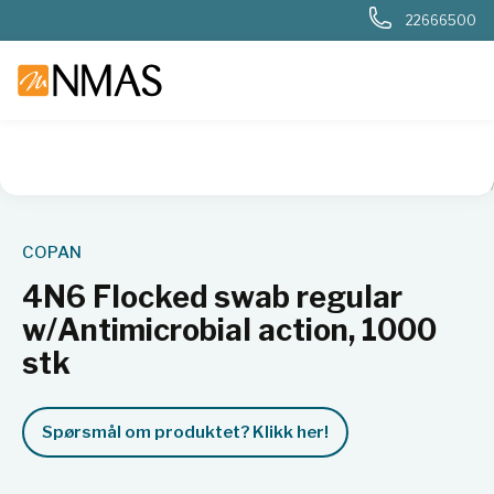
22666500
NMAS hjem
Produkter
Sykehuslab
Mikrobiologi sykehus
COPAN
4N6 Flocked swab regular
w/Antimicrobial action, 1000
stk
Spørsmål om produktet? Klikk her!