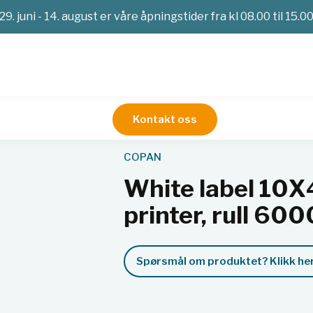
29. juni - 14. august er våre åpningstider fra kl 08.00 til 15.0
Kontakt oss
Automasjon
White label 10X40mm P3MM for CAB printer, r
COPAN
White label 1
printer, rull 600
Spørsmål om produktet? Klikk her