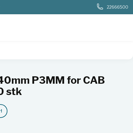
0
22666500
ull 6000 stk
0X40mm P3MM for CAB
0 stk
!