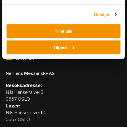
Få informasjon om produkter,
tjenestene deres.
arrangementer og kampanjer.
Detaljer
Meld på nyhetsbrev
Tillat alle
Tilpass
Nerliens Meszansky AS
Besøksadresse:
Nils Hansens vei 8
0667 OSLO
Lager:
Nils Hansens vei 10
0667 OSLO