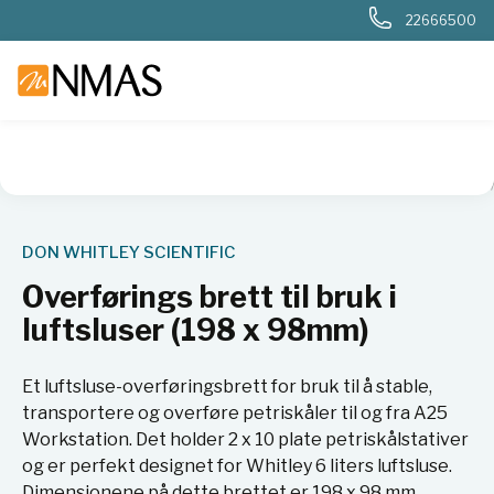
22666500
NMAS hjem
Produkter
Sykehuslab
Mikrobiologi sykehus
DON WHITLEY SCIENTIFIC
Overførings brett til bruk i
luftsluser (198 x 98mm)
Et luftsluse-overføringsbrett for bruk til å stable,
transportere og overføre petriskåler til og fra A25
Workstation. Det holder 2 x 10 plate petriskålstativer
og er perfekt designet for Whitley 6 liters luftsluse.
Dimensjonene på dette brettet er 198 x 98 mm.