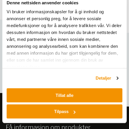
Relaterte produkter
Denne nettsiden anvender cookies
Vi bruker informasjonskapsler for å gi innhold og
annonser et personlig preg, for å levere sosiale
mediefunksjoner og for å analysere trafikken vår. Vi deler
dessuten informasjon om hvordan du bruker nettstedet
vårt, med partnerne våre innen sosiale medier,
annonsering og analysearbeid, som kan kombinere den
Sikkerhetsdatablad
med annen informasjon du har gjort tilgjengelig for dem,
eller som de har samlet inn gjennom din bruk av
DON D00003
tjenestene deres.
D00003
Detaljer
Tillat alle
Tilpass
Meld deg på vårt nyhetsbrev!
Få informasjon om produkter,