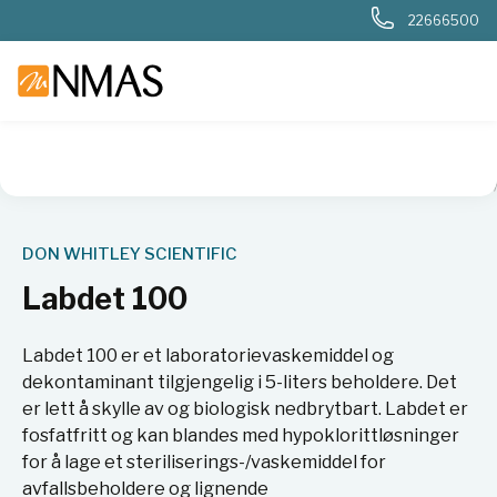
22666500
NMAS hjem
Produkter
Sykehuslab
Mikrobiologi sykehus
DON WHITLEY SCIENTIFIC
Labdet 100
Labdet 100 er et laboratorievaskemiddel og
dekontaminant tilgjengelig i 5-liters beholdere. Det
er lett å skylle av og biologisk nedbrytbart. Labdet er
fosfatfritt og kan blandes med hypoklorittløsninger
for å lage et steriliserings-/vaskemiddel for
avfallsbeholdere og lignende