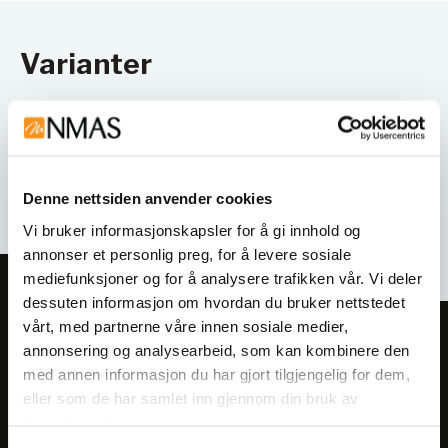
Varianter
Denne nettsiden anvender cookies
Vi bruker informasjonskapsler for å gi innhold og
annonser et personlig preg, for å levere sosiale
mediefunksjoner og for å analysere trafikken vår. Vi deler
dessuten informasjon om hvordan du bruker nettstedet
vårt, med partnerne våre innen sosiale medier,
Meld deg på vårt nyhetsbrev!
annonsering og analysearbeid, som kan kombinere den
Få informasjon om produkter,
med annen informasjon du har gjort tilgjengelig for dem,
arrangementer og kampanjer.
eller som de har samlet inn gjennom din bruk av
tjenestene deres.