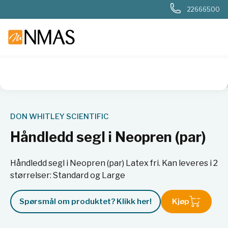
22666500
NMAS hjem
Produkter
Sykehuslab
Mikrobiologi sykehus
DON WHITLEY SCIENTIFIC
Håndledd segl i Neopren (par)
Håndledd segl i Neopren (par) Latex fri. Kan leveres i 2
størrelser: Standard og Large
Spørsmål om produktet? Klikk her!
Kjøp