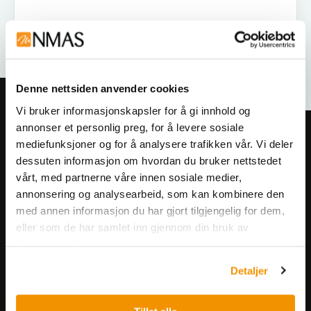
Denne nettsiden anvender cookies
Vi bruker informasjonskapsler for å gi innhold og
annonser et personlig preg, for å levere sosiale
Meld deg på vårt nyhetsbrev!
mediefunksjoner og for å analysere trafikken vår. Vi deler
Få informasjon om produkter,
dessuten informasjon om hvordan du bruker nettstedet
arrangementer og kampanjer.
vårt, med partnerne våre innen sosiale medier,
annonsering og analysearbeid, som kan kombinere den
med annen informasjon du har gjort tilgjengelig for dem,
Meld på nyhetsbrev
eller som de har samlet inn gjennom din bruk av
tjenestene deres.
Detaljer