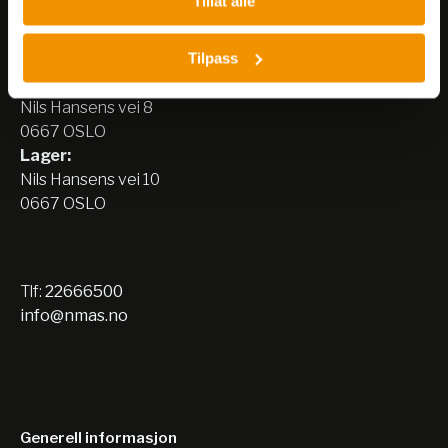
Tillat alle
Nerliens Meszansky AS
Tilpass
Besøksadresse:
Nils Hansens vei 8
0667 OSLO
Lager:
Nils Hansens vei 10
0667 OSLO
Tlf:
22666500
info@nmas.no
Generell informasjon