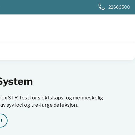
0
22666500
System
lex STR-test for slektskaps- og menneskelig
av syv loci og tre-farge deteksjon.
!