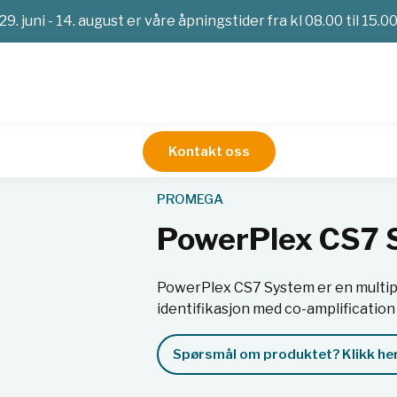
29. juni - 14. august er våre åpningstider fra kl 08.00 til 15.0
Kontakt oss
sinske kit
PowerPlex CS7 System
PROMEGA
PowerPlex CS7 
PowerPlex CS7 System er en multip
identifikasjon med co-amplification 
Spørsmål om produktet? Klikk her