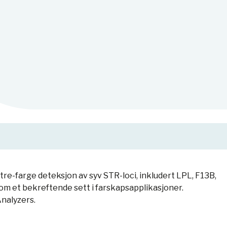
re-farge deteksjon av syv STR-loci, inkludert LPL, F13B,
om et bekreftende sett i farskapsapplikasjoner.
nalyzers.