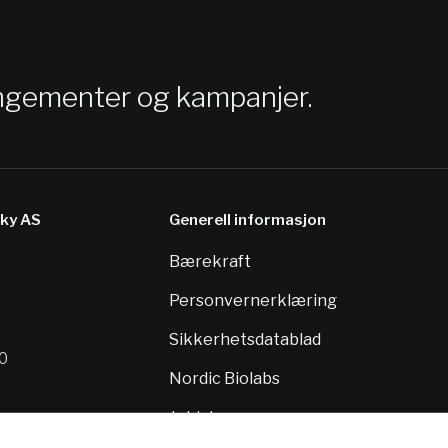
angementer og kampanjer.
sky AS
Generell informasjon
Bærekraft
8
Personvernerklæring
Sikkerhetsdatablad
10
Nordic Biolabs
Jobb hos oss