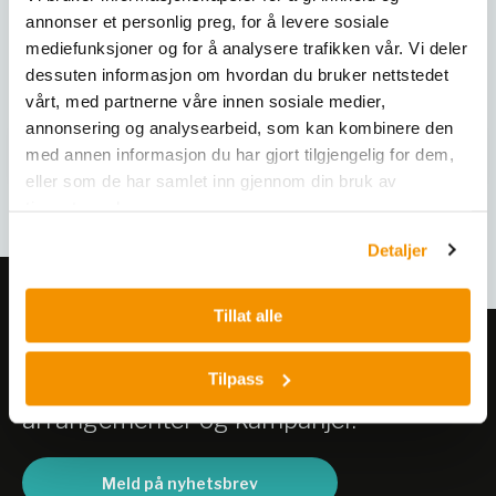
annonser et personlig preg, for å levere sosiale
Varianter
mediefunksjoner og for å analysere trafikken vår. Vi deler
dessuten informasjon om hvordan du bruker nettstedet
vårt, med partnerne våre innen sosiale medier,
annonsering og analysearbeid, som kan kombinere den
med annen informasjon du har gjort tilgjengelig for dem,
eller som de har samlet inn gjennom din bruk av
tjenestene deres.
Detaljer
Tillat alle
Meld deg på vårt nyhetsbrev!
Tilpass
Få informasjon om produkter,
arrangementer og kampanjer.
Meld på nyhetsbrev