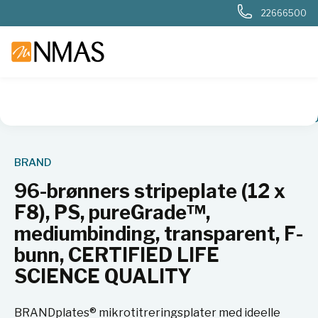
22666500
NMAS hjem
Produkter
Sykehuslab
Genetikk
Plater
9
BRAND
96-brønners stripeplate (12 x
F8), PS, pureGrade™,
mediumbinding, transparent, F-
bunn, CERTIFIED LIFE
SCIENCE QUALITY
BRANDplates® mikrotitreringsplater med ideelle