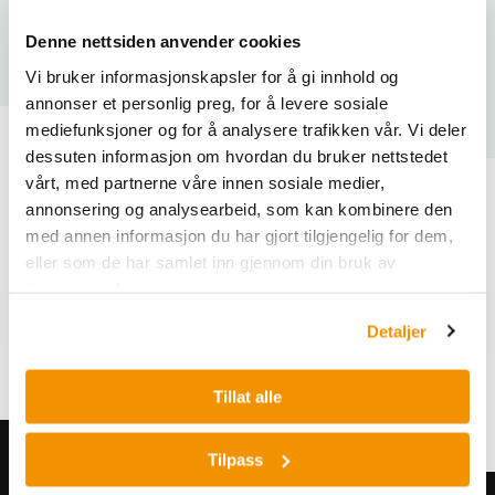
Denne nettsiden anvender cookies
Bruksområde
Kun forskning (RUO) — ikke for diagno
Vi bruker informasjonskapsler for å gi innhold og
annonser et personlig preg, for å levere sosiale
mediefunksjoner og for å analysere trafikken vår. Vi deler
dessuten informasjon om hvordan du bruker nettstedet
vårt, med partnerne våre innen sosiale medier,
Varianter
annonsering og analysearbeid, som kan kombinere den
med annen informasjon du har gjort tilgjengelig for dem,
eller som de har samlet inn gjennom din bruk av
tjenestene deres.
Detaljer
Tillat alle
Tilpass