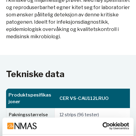
i kliniske og miljømessige prøver. Med høy spesifisitet
og reproduserbarhet egner kitet seg for laboratorier
som ønsker pålitelig deteksjon av denne kritiske
patogenen. Ideelt for infeksjonsdiagnostikk,
epidemiologisk overvåking og kvalitetskontroll i
medisinsk mikrobiologi.
Tekniske data
Produktspesifikas
CER VS-CAU112LRUO
joner
Pakningsstørrelse
12 strips (96 tester)
LP — Low ROX (f.eks. Bio-Rad CFX, R
ROX-kompatibilitet
LightCycler)