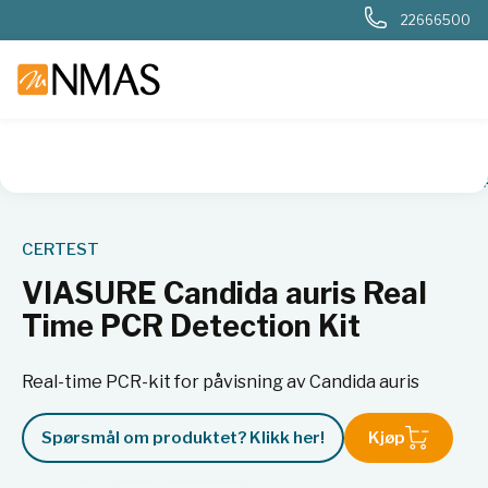
22666500
NMAS hjem
Produkter
Sykehuslab
Genetikk
PCR
VI
CERTEST
VIASURE Candida auris Real
Time PCR Detection Kit
Real-time PCR-kit for påvisning av Candida auris
Spørsmål om produktet? Klikk her!
Kjøp