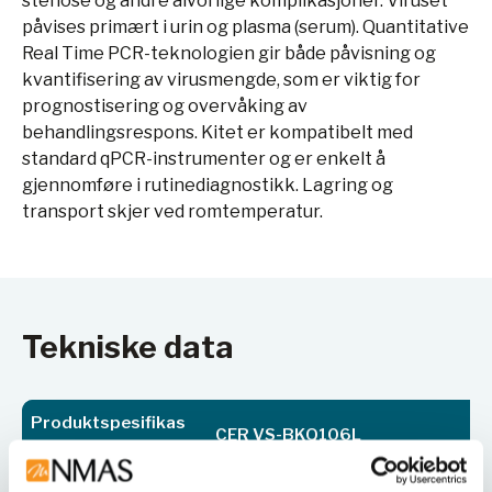
stenose og andre alvorlige komplikasjoner. Viruset
påvises primært i urin og plasma (serum). Quantitative
Real Time PCR-teknologien gir både påvisning og
kvantifisering av virusmengde, som er viktig for
prognostisering og overvåking av
behandlingsrespons. Kitet er kompatibelt med
standard qPCR-instrumenter og er enkelt å
gjennomføre i rutinediagnostikk. Lagring og
transport skjer ved romtemperatur.
Tekniske data
Produktspesifikas
CER VS-BKQ106L
joner