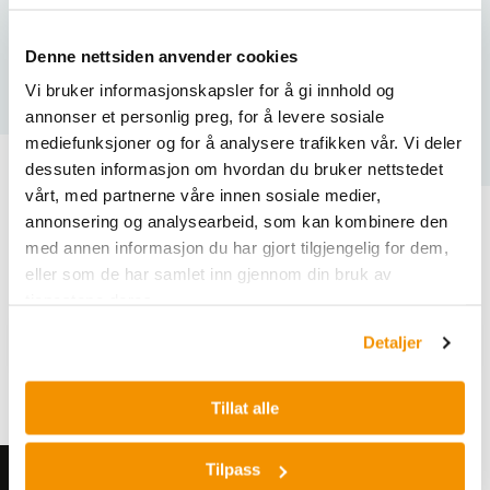
Pakningsstørrelse
6 strips (48 tester)
LP — Low ROX (f.eks. Bio-Rad CFX, R
Denne nettsiden anvender cookies
ROX-kompatibilitet
LightCycler)
Vi bruker informasjonskapsler for å gi innhold og
annonser et personlig preg, for å levere sosiale
mediefunksjoner og for å analysere trafikken vår. Vi deler
dessuten informasjon om hvordan du bruker nettstedet
vårt, med partnerne våre innen sosiale medier,
annonsering og analysearbeid, som kan kombinere den
Varianter
med annen informasjon du har gjort tilgjengelig for dem,
eller som de har samlet inn gjennom din bruk av
tjenestene deres.
Detaljer
Tillat alle
Tilpass