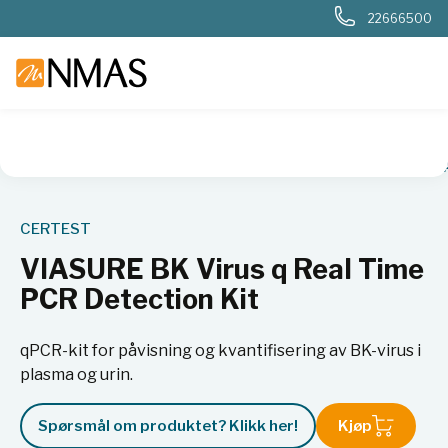
22666500
NMAS hjem
Produkter
Sykehuslab
Genetikk
PCR
VI
CERTEST
VIASURE BK Virus q Real Time
PCR Detection Kit
qPCR-kit for påvisning og kvantifisering av BK-virus i
plasma og urin.
Spørsmål om produktet? Klikk her!
Kjøp