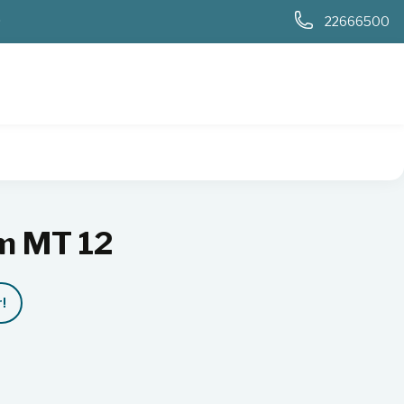
0
22666500
m MT 12
!