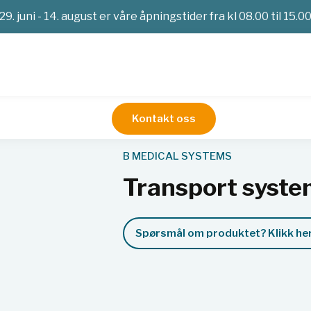
29. juni - 14. august er våre åpningstider fra kl 08.00 til 15.0
Kontakt oss
jonsmedisin
Transport system MT 12
B MEDICAL SYSTEMS
Transport syste
Spørsmål om produktet? Klikk her