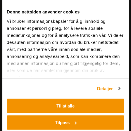
Meld deg på vårt nyhetsbrev!
Denne nettsiden anvender cookies
Få informasjon om produkter,
Vi bruker informasjonskapsler for å gi innhold og
arrangementer og kampanjer.
annonser et personlig preg, for å levere sosiale
mediefunksjoner og for å analysere trafikken vår. Vi deler
Meld på nyhetsbrev
dessuten informasjon om hvordan du bruker nettstedet
vårt, med partnerne våre innen sosiale medier,
annonsering og analysearbeid, som kan kombinere den
med annen informasjon du har gjort tilgjengelig for dem,
eller som de har samlet inn gjennom din bruk av
tjenestene deres.
Detaljer
Nerliens Meszansky AS
Besøksadresse:
Tillat alle
Nils Hansens vei 8
0667 OSLO
Tilpass
Lager: