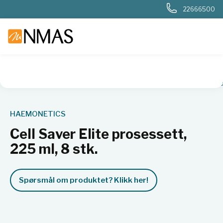
22666500
NMAS hjem
Produkter
Sykehuslab
Blodbank og transfusj
HAEMONETICS
Cell Saver Elite prosessett,
225 ml, 8 stk.
Spørsmål om produktet? Klikk her!