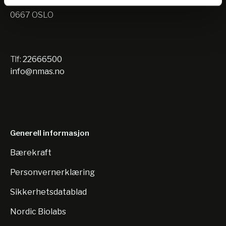
Nils Hansens vei 10
0667 OSLO
Tlf:
22666500
info@nmas.no
Generell informasjon
Bærekraft
Personvernerklæring
Sikkerhetsdatablad
Nordic Biolabs