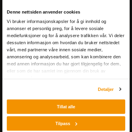
Meld deg på vårt nyhetsbrev!
Denne nettsiden anvender cookies
Få informasjon om produkter,
Vi bruker informasjonskapsler for å gi innhold og
arrangementer og kampanjer.
annonser et personlig preg, for å levere sosiale
mediefunksjoner og for å analysere trafikken vår. Vi deler
Meld på nyhetsbrev
dessuten informasjon om hvordan du bruker nettstedet
vårt, med partnerne våre innen sosiale medier,
annonsering og analysearbeid, som kan kombinere den
med annen informasjon du har gjort tilgjengelig for dem,
eller som de har samlet inn gjennom din bruk av
tjenestene deres.
Detaljer
Nerliens Meszansky AS
Besøksadresse:
Tillat alle
Nils Hansens vei 8
0667 OSLO
Tilpass
Lager: