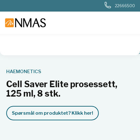
22666500
NMAS hjem
Produkter
Sykehuslab
Blodbank og transfusj
HAEMONETICS
Cell Saver Elite prosessett,
125 ml, 8 stk.
Spørsmål om produktet? Klikk her!