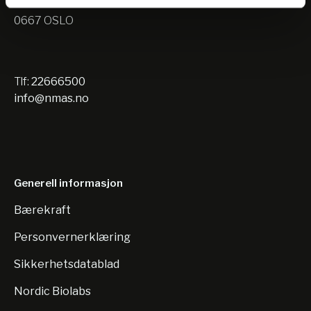
Nils Hansens vei 10
0667 OSLO
Tlf:
22666500
info@nmas.no
Generell informasjon
Bærekraft
Personvernerklæring
Sikkerhetsdatablad
Nordic Biolabs