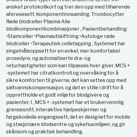
ønsket protokollkort og trer den opp med tilhørende
aferesesett: Komponentinnsamling: Trombocytter
Røde blodceller Plasma Alle
blodkomponentkombinasjoner , Pasientbehandling:
•Stamceller •Plasmautskiftning •Autologe røde
blodceller •Terapeutisk celletapping , Systemet har
singelnålsoppsett for en enkel, mer komfortabel
prosedyre, og automatiserte dra- og
returhastigheter som kan tilpasses hver giver. MCS +
-systemet har citratkontroll og overvåking for å
sikre komforten til giverne, det kan settes opp med
saltvannskompensasjon, og det er stille i drift for å
opprettholde et godt miljø for blodgivere og
pasienter. I , MCS + -systemet har et brukervennlig
grensesnitt, interaktive hjelpeskjermer og
fargekodede engangssett, det er designet for mobile
og stasjonære blodsentre og sykehusmiljøer, og gir
skånsom og praktisk behandling.