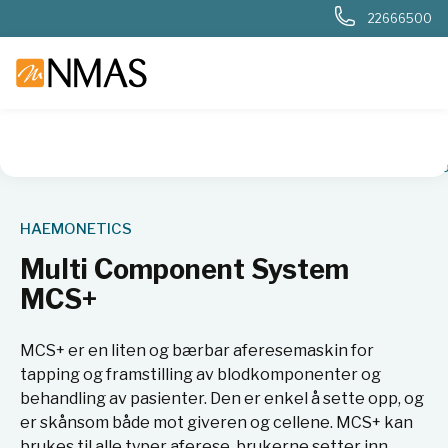
22666500
NMAS hjem
Produkter
Sykehuslab
Blodbank og transfusj
HAEMONETICS
Multi Component System
MCS+
MCS+ er en liten og bærbar aferesemaskin for
tapping og framstilling av blodkomponenter og
behandling av pasienter. Den er enkel å sette opp, og
er skånsom både mot giveren og cellene. MCS+ kan
brukes til alle typer aferese, brukerne setter inn