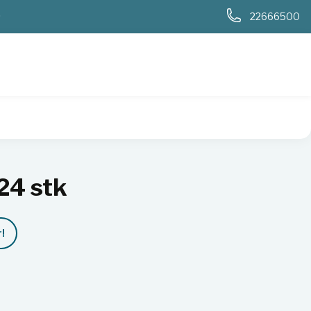
0
22666500
24 stk
!