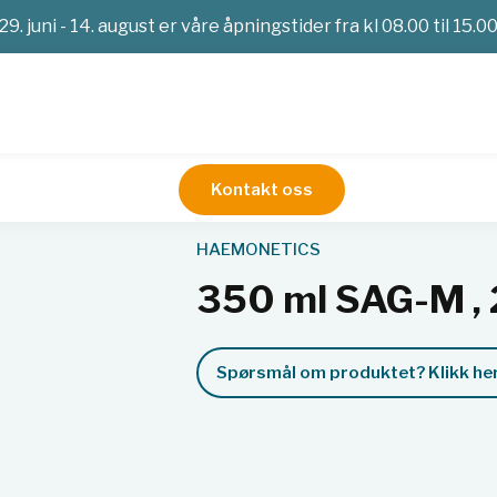
29. juni - 14. august er våre åpningstider fra kl 08.00 til 15.0
Kontakt oss
jonsmedisin
Aferese
350 ml SAG-M , 24 stk
HAEMONETICS
350 ml SAG-M , 
Spørsmål om produktet? Klikk her