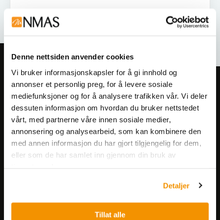
Denne nettsiden anvender cookies
Vi bruker informasjonskapsler for å gi innhold og
annonser et personlig preg, for å levere sosiale
Meld deg på vårt nyhetsbrev!
mediefunksjoner og for å analysere trafikken vår. Vi deler
Få informasjon om produkter,
dessuten informasjon om hvordan du bruker nettstedet
arrangementer og kampanjer.
vårt, med partnerne våre innen sosiale medier,
annonsering og analysearbeid, som kan kombinere den
med annen informasjon du har gjort tilgjengelig for dem,
Meld på nyhetsbrev
eller som de har samlet inn gjennom din bruk av
tjenestene deres.
Detaljer
Tillat alle