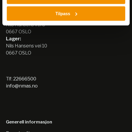
Nerliens Meszansky AS
Tilpass
Besøksadresse:
Nils Hansens vei 8
0667 OSLO
Lager:
Nils Hansens vei 10
0667 OSLO
Tlf:
22666500
info@nmas.no
Generell informasjon