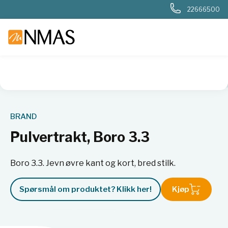
22666500
NMAS hjem
Produkter
Plast og glass i laboratoriet
Trakte
BRAND
Pulvertrakt, Boro 3.3
Boro 3.3. Jevn øvre kant og kort, bred stilk.
Spørsmål om produktet? Klikk her!
Kjøp