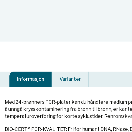
Informasjon
Varianter
Med 24-brønners PCR-plater kan du håndtere medium prøv
å unngå krysskontaminering fra brønn til brønn, er kantene
temperaturoverføring for korte syklustider. Renromskva
BIO-CERT® PCR-KVALITET: Fri for humant DNA, RNase, D