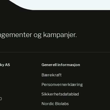
angementer og kampanjer.
sky AS
Generell informasjon
Bærekraft
8
Personvernerklæring
Sikkerhetsdatablad
10
Nordic Biolabs