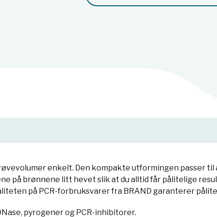
evolumer enkelt. Den kompakte utformingen passer til all
 på brønnene litt hevet slik at du alltid får pålitelige res
liteten på PCR-forbruksvarer fra BRAND garanterer pålitel
Nase, pyrogener og PCR-inhibitorer.