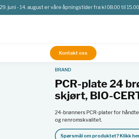
29. juni - 14. august er våre åpningstider fra kl 08.00 til 15.0
Kontakt oss
r og skåler
PCR-plater
PCR-plate 24 brønner, PP, 0,2 ml, u
BRAND
PCR-plate 24 brø
skjørt, BIO-CE
24-brønners PCR-plater for håndte
og renromskvalitet.
Spørsmål om produktet? Klikk her