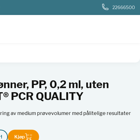
0
22666500
ten skjørt, BIO-CERT® PCR QUALITY
nner, PP, 0,2 ml, uten
RT® PCR QUALITY
ring av medium prøvevolumer med pålitelige resultater
!
Kjøp