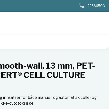
0
22666500
, PET-Membran, BIO-CERT® CELL CULTURE QUALITY, sterile
smooth-wall, 13 mm, PET-
CERT® CELL CULTURE
g innsatser for både manuell og automatisk celle- og
 ikke-cytotoksiske.