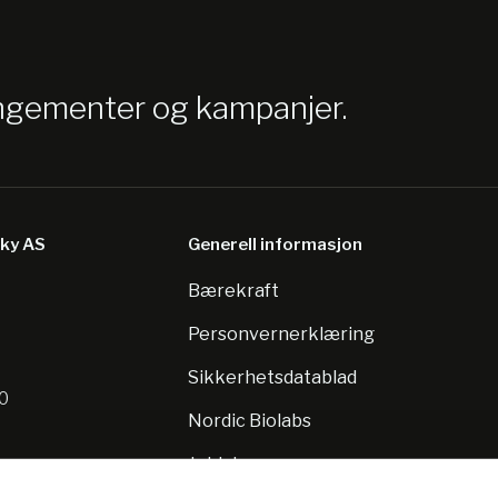
angementer og kampanjer.
sky AS
Generell informasjon
Bærekraft
8
Personvernerklæring
Sikkerhetsdatablad
10
Nordic Biolabs
Jobb hos oss