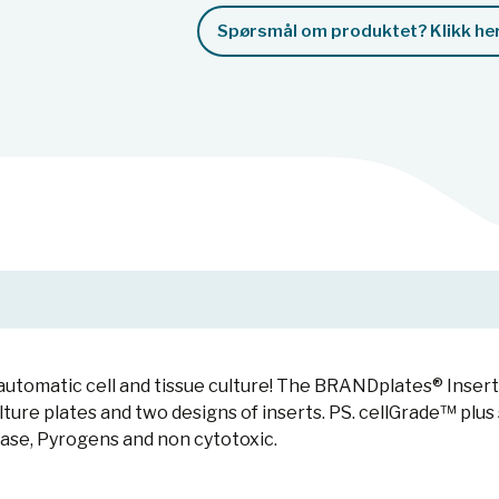
Spørsmål om produktet? Klikk her
d automatic cell and tissue culture! The BRANDplates® Inse
lture plates and two designs of inserts. PS. cellGrade™ plus s
e, Pyrogens and non cytotoxic.