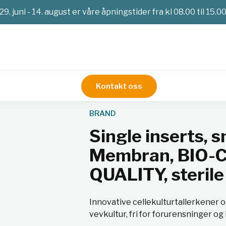
29. juni - 14. august er våre åpningstider fra kl 08.00 til 15.0
Kontakt oss
r og skåler
Mikroplater
Single inserts, smooth-wall, 13 mm
BRAND
Single inserts, 
Membran, BIO-
QUALITY, sterile
Innovative cellekulturtallerkener o
vevkultur, fri for forurensninger og