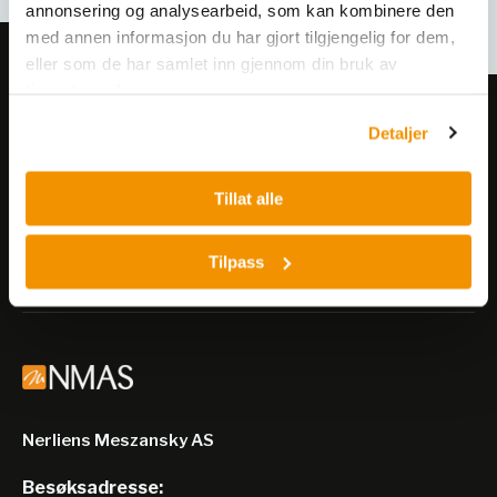
annonsering og analysearbeid, som kan kombinere den
med annen informasjon du har gjort tilgjengelig for dem,
eller som de har samlet inn gjennom din bruk av
tjenestene deres.
Meld deg på vårt nyhetsbrev!
Detaljer
Få informasjon om produkter,
arrangementer og kampanjer.
Tillat alle
Meld på nyhetsbrev
Tilpass
Nerliens Meszansky AS
Besøksadresse: