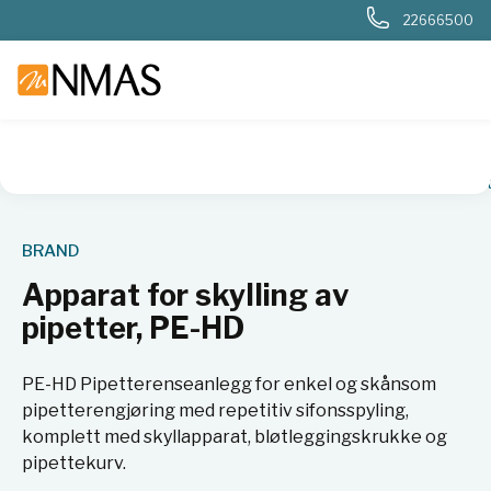
22666500
NMAS hjem
Produkter
Plast og glass i laboratoriet
Måleut
BRAND
Apparat for skylling av
pipetter, PE-HD
PE-HD Pipetterenseanlegg for enkel og skånsom
pipetterengjøring med repetitiv sifonsspyling,
komplett med skyllapparat, bløtleggingskrukke og
pipettekurv.