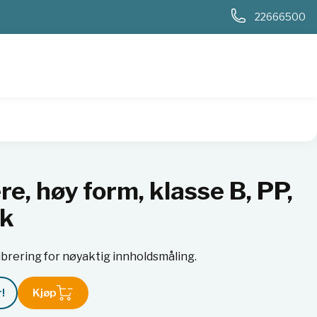
0
22666500
 PP, preget målestokk
e, høy form, klasse B, PP,
kk
brering for nøyaktig innholdsmåling.
!
Kjøp