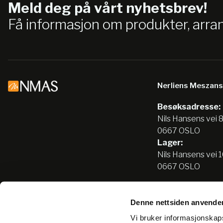
Meld deg på vårt nyhetsbrev!
Få informasjon om produkter, arr
Nerliens Meszan
Besøksadresse:
Nils Hansens vei 
0667 OSLO
Lager:
Nils Hansens vei 
0667 OSLO
Denne nettsiden anvende
Tlf:
22666500
Vi bruker informasjonskapsl
info@nmas.no