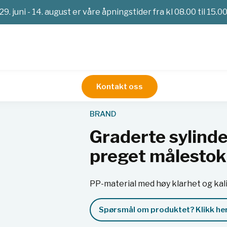
29. juni - 14. august er våre åpningstider fra kl 08.00 til 15.0
Kontakt oss
tstyr
Målesylinder
Graderte sylindere, høy form, klasse B,
BRAND
Graderte sylinder
preget målesto
PP-material med høy klarhet og kali
Spørsmål om produktet? Klikk her