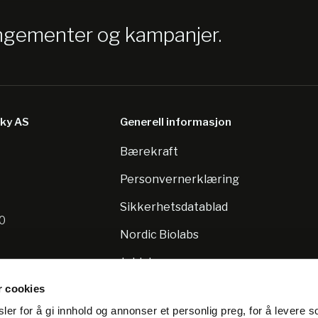
angementer og kampanjer.
sky AS
Generell informasjon
Bærekraft
8
Personvernerklæring
Sikkerhetsdatablad
10
Nordic Biolabs
Jobb hos oss
r cookies
er for å gi innhold og annonser et personlig preg, for å levere s