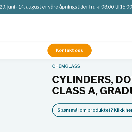
29. juni - 14. august er våre åpningstider fra kl 08.00 til 15.0
Kontakt oss
tstyr
Målesylinder
CYLINDERS, DOUBLE METRIC SCALE, CL
CHEMGLASS
CYLINDERS, DO
CLASS A, GRAD
Spørsmål om produktet? Klikk her