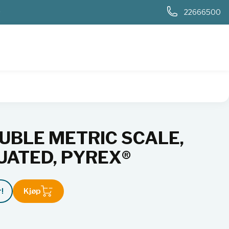
0
22666500
ASS A, GRADUATED, PYREX®
UBLE METRIC SCALE,
UATED, PYREX®
!
Kjøp