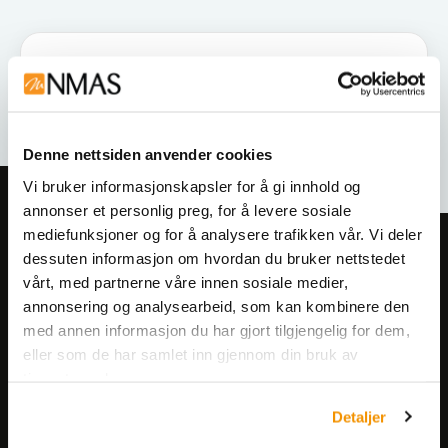
Denne nettsiden anvender cookies
Vi bruker informasjonskapsler for å gi innhold og
annonser et personlig preg, for å levere sosiale
mediefunksjoner og for å analysere trafikken vår. Vi deler
Meld deg på vårt nyhetsbrev!
dessuten informasjon om hvordan du bruker nettstedet
Få informasjon om produkter,
vårt, med partnerne våre innen sosiale medier,
annonsering og analysearbeid, som kan kombinere den
arrangementer og kampanjer.
med annen informasjon du har gjort tilgjengelig for dem,
eller som de har samlet inn gjennom din bruk av
Meld på nyhetsbrev
tjenestene deres.
Detaljer