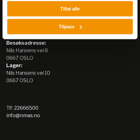
Tillat alle
Tilpass
Nerliens Meszansky AS
Besøksadresse:
Nils Hansens vei 8
0667 OSLO
Lager:
Nils Hansens vei 10
0667 OSLO
Tlf:
22666500
info@nmas.no