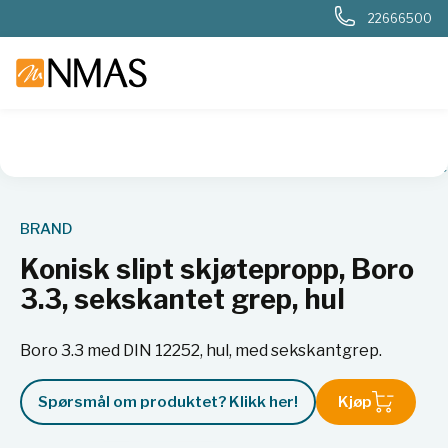
22666500
NMAS hjem
Produkter
Plast og glass i laboratoriet
Flaske
BRAND
Konisk slipt skjøtepropp, Boro
3.3, sekskantet grep, hul
Boro 3.3 med DIN 12252, hul, med sekskantgrep.
Spørsmål om produktet? Klikk her!
Kjøp