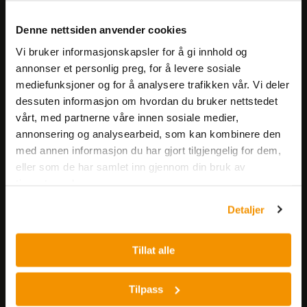
Meld deg på vårt nyhetsbrev!
Denne nettsiden anvender cookies
Få informasjon om produkter,
Vi bruker informasjonskapsler for å gi innhold og
arrangementer og kampanjer.
annonser et personlig preg, for å levere sosiale
mediefunksjoner og for å analysere trafikken vår. Vi deler
dessuten informasjon om hvordan du bruker nettstedet
Meld på nyhetsbrev
vårt, med partnerne våre innen sosiale medier,
annonsering og analysearbeid, som kan kombinere den
med annen informasjon du har gjort tilgjengelig for dem,
eller som de har samlet inn gjennom din bruk av
tjenestene deres.
Detaljer
Nerliens Meszansky AS
Besøksadresse:
Tillat alle
Nils Hansens vei 8
0667 OSLO
Tilpass
Lager: