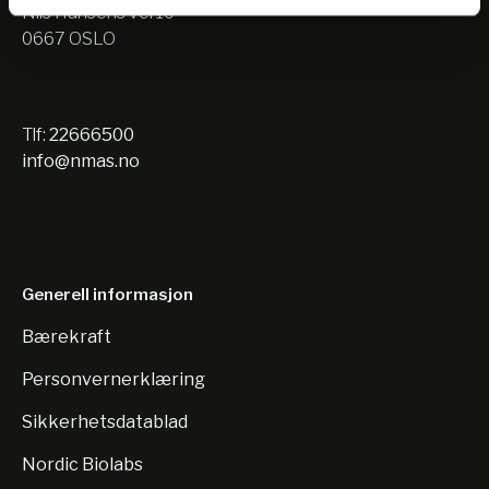
Nils Hansens vei 10
0667 OSLO
Tlf:
22666500
info@nmas.no
Generell informasjon
Bærekraft
Personvernerklæring
Sikkerhetsdatablad
Nordic Biolabs