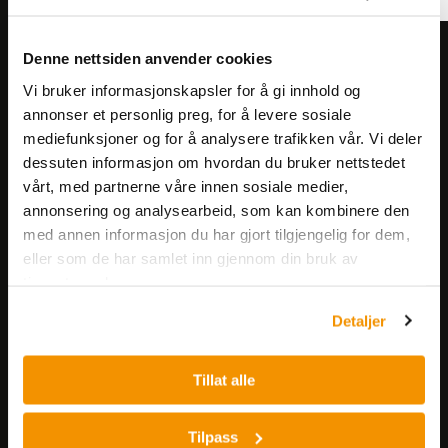
Denne nettsiden anvender cookies
Meld deg på vårt nyhetsbrev!
Få informasjon om produkter,
Vi bruker informasjonskapsler for å gi innhold og
annonser et personlig preg, for å levere sosiale
arrangementer og kampanjer.
mediefunksjoner og for å analysere trafikken vår. Vi deler
dessuten informasjon om hvordan du bruker nettstedet
Meld på nyhetsbrev
vårt, med partnerne våre innen sosiale medier,
annonsering og analysearbeid, som kan kombinere den
med annen informasjon du har gjort tilgjengelig for dem,
eller som de har samlet inn gjennom din bruk av
tjenestene deres.
Detaljer
Nerliens Meszansky AS
Tillat alle
Besøksadresse:
Nils Hansens vei 8
Tilpass
0667 OSLO