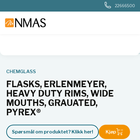
22666500
NMAS hjem
Produkter
Plast og glass i laboratoriet
Flaske
CHEMGLASS
FLASKS, ERLENMEYER,
HEAVY DUTY RIMS, WIDE
MOUTHS, GRAUATED,
PYREX®
Spørsmål om produktet? Klikk her!
Kjøp