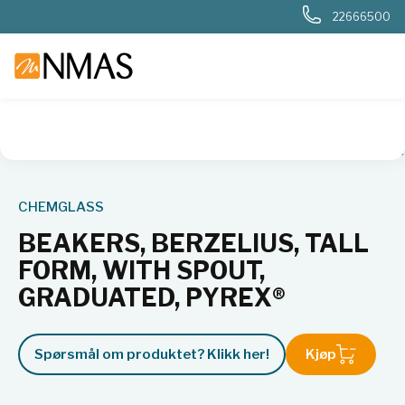
22666500
NMAS hjem
Produkter
Plast og glass i laboratoriet
Flaske
CHEMGLASS
BEAKERS, BERZELIUS, TALL
FORM, WITH SPOUT,
GRADUATED, PYREX®
Spørsmål om produktet? Klikk her!
Kjøp