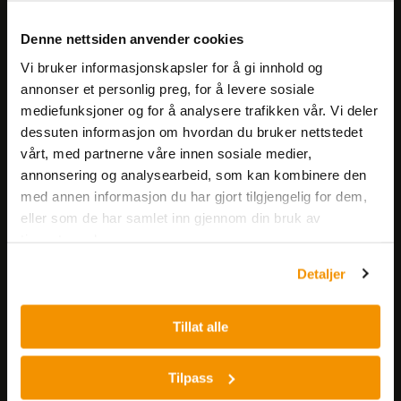
Meld deg på vårt nyhetsbrev!
Denne nettsiden anvender cookies
Få informasjon om produkter,
Vi bruker informasjonskapsler for å gi innhold og
arrangementer og kampanjer.
annonser et personlig preg, for å levere sosiale
mediefunksjoner og for å analysere trafikken vår. Vi deler
dessuten informasjon om hvordan du bruker nettstedet
Meld på nyhetsbrev
vårt, med partnerne våre innen sosiale medier,
annonsering og analysearbeid, som kan kombinere den
med annen informasjon du har gjort tilgjengelig for dem,
eller som de har samlet inn gjennom din bruk av
tjenestene deres.
Detaljer
Nerliens Meszansky AS
Besøksadresse:
Tillat alle
Nils Hansens vei 8
0667 OSLO
Tilpass
Lager: