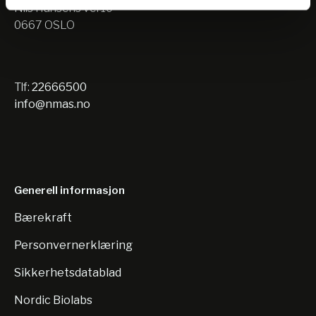
Nils Hansens vei 10
0667 OSLO
Tlf:
22666500
info@nmas.no
Generell informasjon
Bærekraft
Personvernerklæring
Sikkerhetsdatablad
Nordic Biolabs