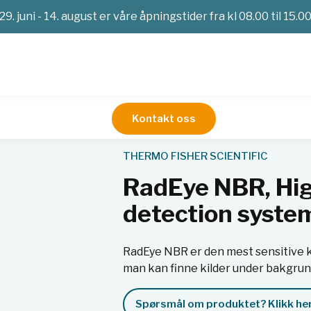
29. juni - 14. august er våre åpningstider fra kl 08.00 til 15.0
Kontakt oss
imetri
Strålevern
Alfa-Beta-Gammastråling
RadEye NBR, H
THERMO FISHER SCIENTIFIC
RadEye NBR, Hig
detection syste
RadEye NBR er den mest sensitive 
man kan finne kilder under bakgru
Spørsmål om produktet? Klikk her