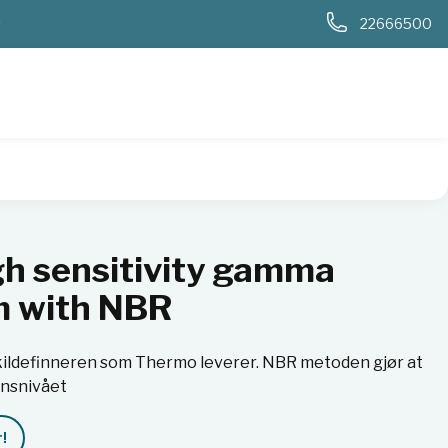
0
22666500
igh sensitivity gamma detection system with NBR
h sensitivity gamma
m with NBR
kildefinneren som Thermo leverer. NBR metoden gjør at
nnsnivået
!