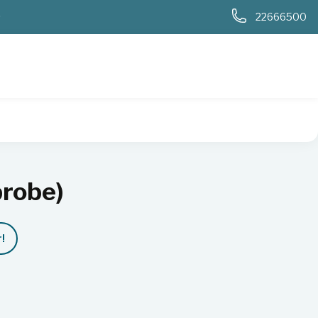
0
22666500
(probe)
probe)
!