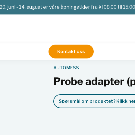
29. juni - 14. august er våre åpningstider fra kl 08.00 til 15.0
Kontakt oss
imetri
Strålevern
Alfa-Beta-Gammastråling
Probe adapter 
AUTOMESS
Probe adapter (
Spørsmål om produktet? Klikk her