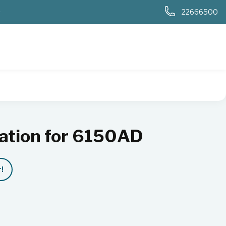
0
22666500
tation for 6150AD
ation for 6150AD
!