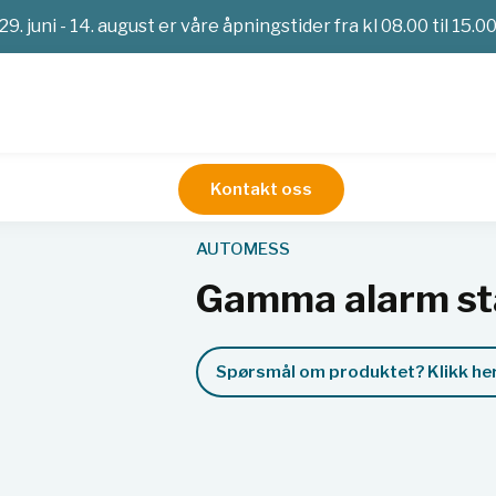
29. juni - 14. august er våre åpningstider fra kl 08.00 til 15.0
Kontakt oss
imetri
Strålevern
Alfa-Beta-Gammastråling
Gamma alarm s
AUTOMESS
Gamma alarm st
Spørsmål om produktet? Klikk her