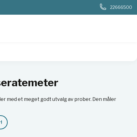
0
22666500
oseratemeter
seratemeter
r med et meget godt utvalg av prober. Den måler
!