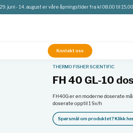
29. juni - 14. august er våre åpningstider fra kl 08.00 til 15.0
Kontakt oss
imetri
Strålevern
Alfa-Beta-Gammastråling
FH 40 GL-10 d
THERMO FISHER SCIENTIFIC
FH 40 GL-10 do
FH40G er en moderne doserate måle
doserate opptil 1 Sv/h
Spørsmål om produktet? Klikk her