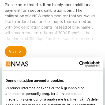
Please note that this item is only about additional
payment for a second calibration point. The
calibration of a NEW radon monitor that you would
like to order at our online shop is then carried out
with two calibration points instead of one, namely
with radon concentrations of 3000 Bq/m³ as the
standard and 300 Bq/m³ as the second calibration
point.
Vis mer
A separate calibration certificate is issued for each
calibration point.
This item is
only
to be ordered as an add-on and
only
to one of the following radon monitors, and not as a
Denne nettsiden anvender cookies
Varianter
separate service:
Vi bruker informasjonskapsler for å gi innhold og
- RTM 1688-2
annonser et personlig preg, for å levere sosiale
mediefunksjoner og for å analysere trafikken vår. Vi deler
If you need the second calibration point for another
dessuten informasjon om hvordan du bruker nettstedet