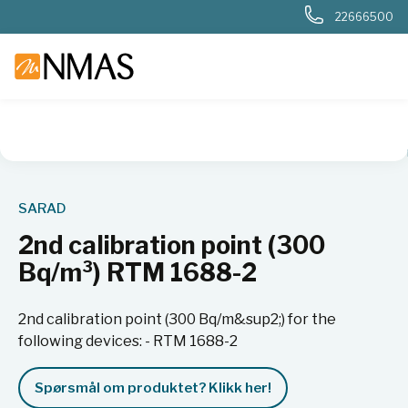
22666500
NMAS hjem
Produkter
Nukleær, strålevern, beredskap, dosi
SARAD
2nd calibration point (300
Bq/m³) RTM 1688-2
2nd calibration point (300 Bq/m&sup2;) for the
following devices: - RTM 1688-2
Spørsmål om produktet? Klikk her!