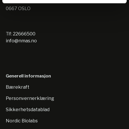
Nils Hansens vei 10
0667 OSLO
Tlf:
22666500
info@nmas.no
Generell informasjon
Bærekraft
Personvernerklæring
Sikkerhetsdatablad
Nordic Biolabs