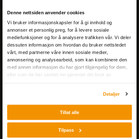
Meld deg på vårt nyhetsbrev!
Denne nettsiden anvender cookies
Få informasjon om produkter,
Vi bruker informasjonskapsler for å gi innhold og
arrangementer og kampanjer.
annonser et personlig preg, for å levere sosiale
mediefunksjoner og for å analysere trafikken vår. Vi deler
Meld på nyhetsbrev
dessuten informasjon om hvordan du bruker nettstedet
vårt, med partnerne våre innen sosiale medier,
annonsering og analysearbeid, som kan kombinere den
med annen informasjon du har gjort tilgjengelig for dem,
eller som de har samlet inn gjennom din bruk av
tjenestene deres.
Detaljer
Nerliens Meszansky AS
Besøksadresse:
Tillat alle
Nils Hansens vei 8
0667 OSLO
Tilpass
Lager: