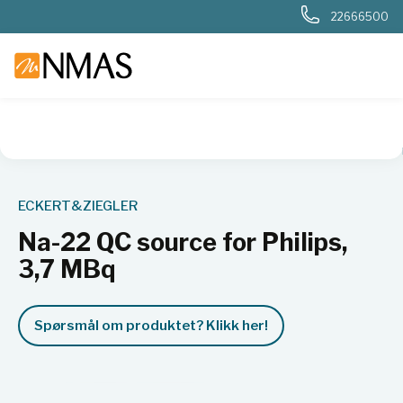
22666500
NMAS hjem
Produkter
Nukleær, strålevern, beredskap, dosi
ECKERT&ZIEGLER
Na-22 QC source for Philips,
3,7 MBq
Spørsmål om produktet? Klikk her!